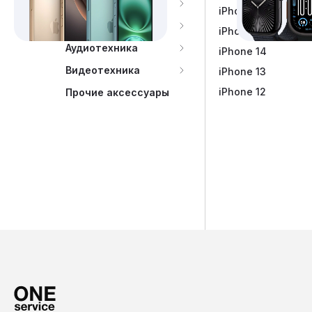
Dyson
iPhone 15
Портативная акус
Наушники Marsha
PlayStation
iPhone 14 Plus
Аудиотехника
iPhone 14
Видеотехника
iPhone 13
iPhone 12
Прочие аксессуары