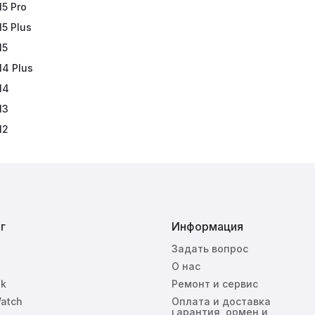
15 Pro
ивная акустика JBL
15 Plus
ки Marshall
15
14 Plus
14
13
12
г
Информация
Задать вопрос
О нас
k
Ремонт и сервис
atch
Оплата и доставка
Гарантия, обмен и