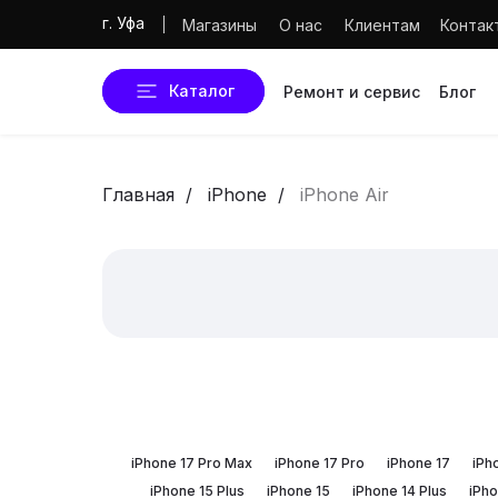
г. Уфа
Магазины
О нас
Клиентам
Контак
Каталог
Ремонт и сервис
Блог
Главная
/
iPhone
/
iPhone Air
iPhone 17 Pro Max
iPhone 17 Pro
iPhone 17
iPh
iPhone 15 Plus
iPhone 15
iPhone 14 Plus
iPho