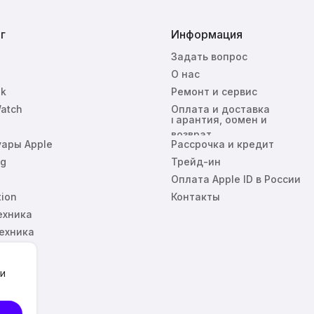
г
Информация
Задать вопрос
О нас
k
Ремонт и сервис
atch
Оплата и доставка
Гарантия, обмен и
возврат
уары Apple
Рассрочка и кредит
g
Трейд-ин
Оплата Apple ID в России
tion
Контакты
ехника
ехника
 и