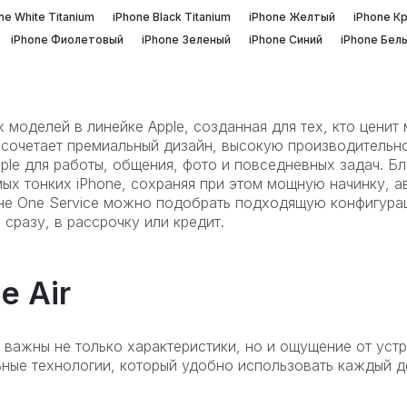
ne White Titanium
iPhone Black Titanium
iPhone Желтый
iPhone К
iPhone Фиолетовый
iPhone Зеленый
iPhone Синий
iPhone Бел
ких моделей в линейке Apple, созданная для тех, кто цен
 сочетает премиальный дизайн, высокую производительно
ple для работы, общения, фото и повседневных задач. 
мых тонких iPhone, сохраняя при этом мощную начинку, 
азине One Service можно подобрать подходящую конфигурац
сразу, в рассрочку или кредит.
e Air
 важны не только характеристики, но и ощущение от уст
льные технологии, который удобно использовать каждый д