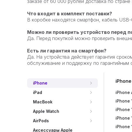
заказе от 60 000 рублей доставка по стране
Что входит в комплект поставки?
В коробке находятся смартфон, кабель USB-C
Можно ли проверить устройство перед п
Да. Перед покупкой можно проверить внешний
Есть ли гарантия на смартфон?
Да. На устройства действует гарантия сроко
обслуживание и поддержку по гарантийным 
iPhone
iPhone
iPhone 
iPad Pr
MacBoo
Watch U
AirPods
Galaxy 
Фен Dy
Игровые
Яндекс
Экшн-
iPad
iPhone 
iPad Air
MacBook
Watch U
AirPods
Galaxy 
Стайле
Геймпад
Яндекс
Умные 
MacBook
iPhone 
iPad 20
MacBoo
Watch S
AirPods
Galaxy 
Выпрям
Игры Pl
Яндекс
Apple Watch
iPhone 
Watch Se
AirPods 
Galaxy 
Пылесо
Аксессу
Яндекс
AirPods
iPhone 
Watch S
EarPod
Galaxy 
Яндекс
Аксессуары Apple