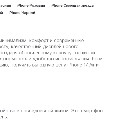
расный
iPhone Розовый
iPhone Сияющая звезда
ый
iPhone Черный
ит минимализм, комфорт и современные
сть, качественный дисплей нового
Благодаря обновленному корпусу толщиной
автономность и удобство использования. Если
ию, получить выгодную цену iPhone 17 Air и
ройства в повседневной жизни. Это смартфон
ень.