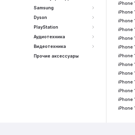
iPhone 
Watch S
Galaxy 
Яндекс
Samsung
iPhone 
Galaxy 
Яндекс
Dyson
iPhone 
Galaxy 
Яндекс
PlayStation
iPhone 
Galaxy 
Яндекс
Аудиотехника
iPhone 
Аксесс
Яндекс
Видеотехника
iPhone 
Яндекс
iPhone 
Портат
Прочие аксессуары
iPhone 
Наушни
iPhone 
iPhone 
iPhone 
iPhone 
iPhone 