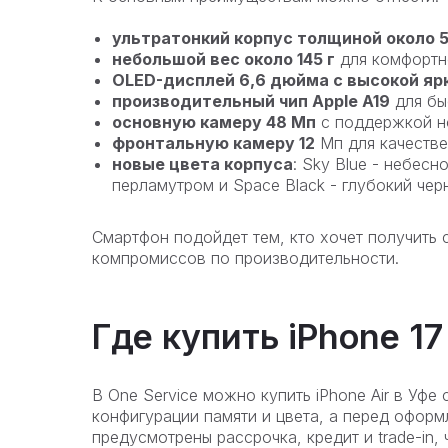
ультратонкий корпус толщиной около 5
небольшой вес около 145 г
для комфортно
OLED-дисплей 6,6 дюйма с высокой я
производительный чип Apple A19
для бы
основную камеру 48 Мп
с поддержкой но
фронтальную камеру 12
Мп для качестве
новые цвета корпуса
: Sky Blue - небесн
перламутром и Space Black - глубокий чер
Смартфон подойдет тем, кто хочет получить 
компромиссов по производительности.
Где купить iPhone 17
В One Service можно купить iPhone Air в Уф
конфигурации памяти и цвета, а перед офор
предусмотрены рассрочка, кредит и trade-in