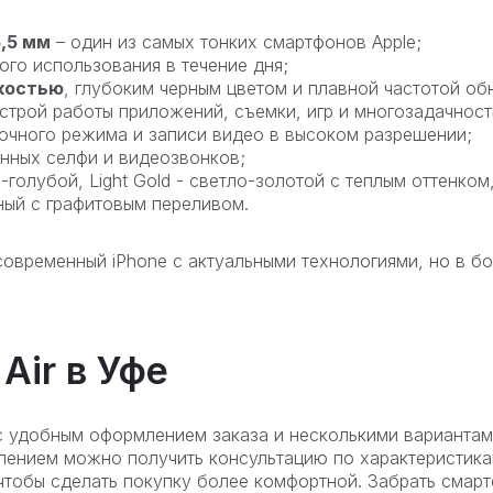
,5 мм
– один из самых тонких смартфонов Apple;
го использования в течение дня;
ркостью
, глубоким черным цветом и плавной частотой об
строй работы приложений, съемки, игр и многозадачност
чного режима и записи видео в высоком разрешении;
нных селфи и видеозвонков;
о-голубой, Light Gold - светло-золотой с теплым оттенком
ный с графитовым переливом.
современный iPhone с актуальными технологиями, но в б
 Air в Уфе
е с удобным оформлением заказа и несколькими вариантам
млением можно получить консультацию по характеристика
, чтобы сделать покупку более комфортной. Забрать сма