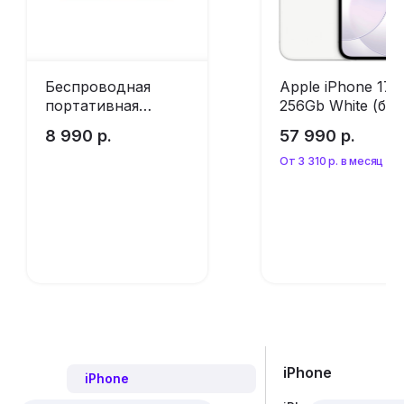
Беспроводная
Apple iPhone 17e
портативная
256Gb White (без
колонка JBL Flip 6
RuStore)
8 990
р.
57 990
р.
Blue
От 3 310 р. в месяц
Оформить
Оформить
предзаказ
предзаказ
iPhone
iPhone
Игровые пристав