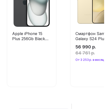
Apple iPhone 15
Смартфон Sams
Plus 256Gb Black
Galaxy S24 Plus
(без RuStore)
256Gb Amber
56 990
р.
Yellow (без
64 761
р.
RuStore)
От 3 253 р. в месяц
Оформить
Оформить
предзаказ
предзаказ