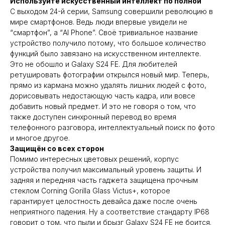
Используйте искусственный интеллект по полной
С выходом 24-й серии, Samsung совершили революцию в
мире смартфонов. Ведь люди впервые увидели не
“смартфон”, а “AI Phone”. Своё тривиальное название
устройство получило потому, что большое количество
функций было завязано на искусственном интеллекте.
Это не обошло и Galaxy S24 FE. Для любителей
ретушировать фотографии открылся новый мир. Теперь,
прямо из кармана можно удалять лишних людей с фото,
дорисовывать недостающую часть кадра, или вовсе
добавить новый предмет. И это не говоря о том, что
также доступен синхронный перевод во время
телефонного разговора, интеллектуальный поиск по фото
и многое другое.
Защищён со всех сторон
Помимо интересных цветовых решений, корпус
устройства получил максимальный уровень защиты. И
задняя и передняя часть гаджета защищена прочным
стеклом Corning Gorilla Glass Victus+, которое
гарантирует целостность девайса даже после очень
неприятного падения. Ну а соответствие стандарту IP68
говорит о том, что пыли и брызг Galaxy S24 FE не боится.