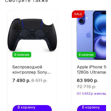
Смотрите также
SALE
В наличии
В наличии
Беспроводной
Apple iPhone 16
контроллер Sony
128Gb Ultramarin
PlayStation 5 Black
(без RuStore)
7 490
р.
8 511
р.
63 990
р.
72 715
р.
От 3 652 р. в месяц
В корзину
В корзину