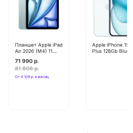
Планшет Apple iPad
Apple iPhone 15
Air 2026 (M4) 11
Plus 128Gb Blue
дюймов 256Gb
(без RuStore)
71 990
р.
Blue (без RuStore)
81 806
р.
От 4 109 р. в месяц
Оформить
Оформить
предзаказ
предзаказ