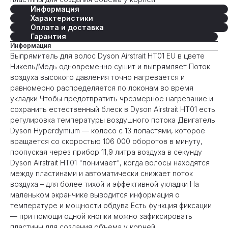
Информация
Характеристики
Оплата и доставка
Гарантия
Информация
Выпрямитель для волос Dyson Airstrait HT01 EU в цвете
Никель/Медь одновременно сушит и выпрямляет Поток
воздуха высокого давления точно нагревается и
равномерно распределяется по локонам во время
укладки Чтобы предотвратить чрезмерное нагревание и
сохранить естественный блеск в Dyson Airstrait HT01 есть
регулировка температуры воздушного потока Двигатель
Dyson Hyperdymium — колесо с 13 лопастями, которое
вращается со скоростью 106 000 оборотов в минуту,
пропуская через прибор 11,9 литра воздуха в секунду
Dyson Airstrait HT01 "понимает", когда волосы находятся
между пластинами и автоматически снижает поток
воздуха – для более тихой и эффективной укладки На
маленьком экранчике выводится информация о
температуре и мощности обдува Есть функция фиксации
— при помощи одной кнопки можно зафиксировать
пластины для создания объема у корней