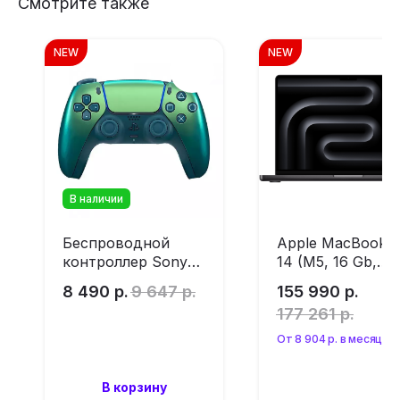
Смотрите также
NEW
NEW
В наличии
Беспроводной
Apple MacBook P
контроллер Sony
14 (M5, 16 Gb,
PlayStation 5
512Gb SSD) MDE
8 490
р.
9 647
р.
155 990
р.
Chroma Teal
Space Black (без
177 261
р.
RuStore)
От 8 904 р. в месяц
В корзину
Оформить