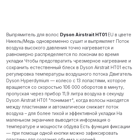
Оформить предзаказ
Выпрямитель для волос
Dyson Airstrait HT01
EU в цвете
Никель/Медь одновременно сушит и выпрямляет Поток
воздуха высокого давления точно нагревается и
равномерно распределяется по локонам во время
укладки Чтобы предотвратить чрезмерное нагревание и
сохранить естественный блеск в Dyson Airstrait HT01 есть
регулировка температуры воздушного потока Двигатель
Dyson Hyperdymium — колесо с 13 лопастями, которое
вращается со скоростью 106 000 оборотов в минуту,
пропуская через прибор 11,9 литра воздуха в секунду
Dyson Airstrait HT01 "понимает", когда волосы находятся
между пластинами и автоматически снижает поток
воздуха – для более тихой и эффективной укладки На
маленьком экранчике выводится информация о
температуре и мощности обдува Есть функция фиксации
— при помощи одной кнопки можно зафиксировать
пластины для создания объема у корней