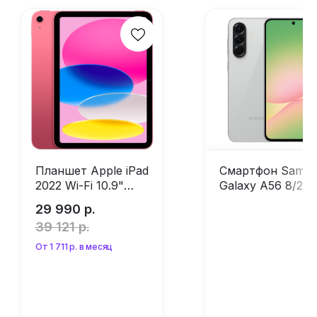
Планшет Apple iPad
Смартфон Sams
2022 Wi-Fi 10.9"
Galaxy A56 8/25
64Gb Pink (без
Awesome Lightgr
29 990
р.
RuStore)
(без RuStore)
39 121
р.
От 1 711 р. в месяц
Оформить
Оформить
предзаказ
предзаказ