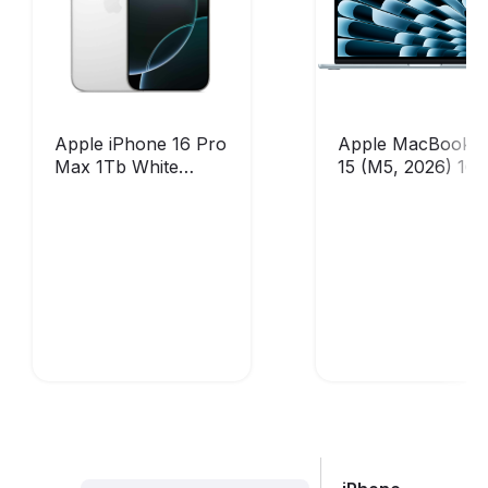
Apple iPhone 16 Pro
Apple MacBook A
Max 1Tb White
15 (M5, 2026) 16 
Titanium (без
1TB SSD, MDVT4
RuStore)
Sky Blue (без
RuStore)
Оформить
Оформить
предзаказ
предзаказ