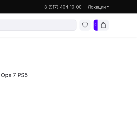
8 (917) 404-10-00
Локации
0
k Ops 7 PS5