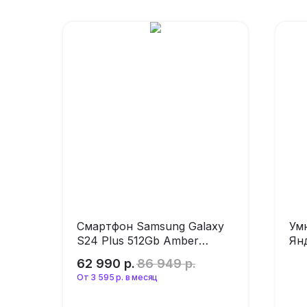
Смартфон Samsung Galaxy
Ум
S24 Plus 512Gb Amber
Ян
Yellow (без RuStore)
го
62 990
р.
86 949
р.
Ал
От 3 595 р. в месяц