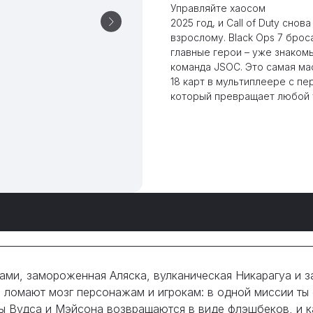
Управляйте хаосом
2025 год, и Call of Duty снов
взрослому. Black Ops 7 броса
главные герои – уже знакомы
команда JSOC. Это самая ма
18 карт в мультиплеере с пе
который превращает любой у
ами, замороженная Аляска, вулканическая Никарагуа и з
ые ломают мозг персонажам и игрокам: в одной миссии т
мы Вудса и Мэйсона возвращаются в виде флэшбеков, и 