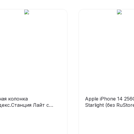
ная колонка
Apple iPhone 14 256
декс.Станция Лайт с
Starlight (без RuStor
лосовым помощником
иса Purple