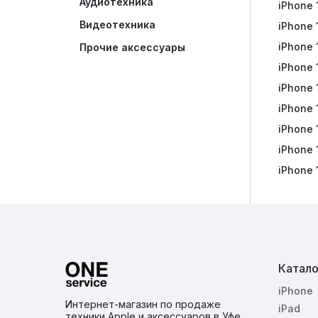
Аудиотехника
iPhone 
Аксесс
Яндекс
Видеотехника
iPhone 
Яндекс
iPhone 
Портат
Прочие аксессуары
iPhone 
Наушни
iPhone 
iPhone 
iPhone 
iPhone 
iPhone 
Катало
iPhone
Интернет-магазин по продаже
iPad
техники Apple и аксессуаров в Уфе