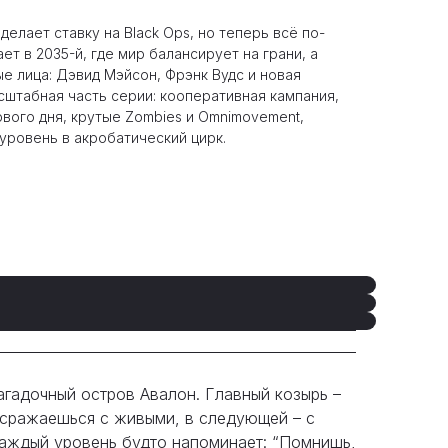
а делает ставку на Black Ops, но теперь всё по-
ет в 2035-й, где мир балансирует на грани, а
е лица: Дэвид Мэйсон, Фрэнк Вудс и новая
сштабная часть серии: кооперативная кампания,
рвого дня, крутые Zombies и Omnimovement,
ровень в акробатический цирк.
агадочный остров Авалон. Главный козырь –
ы сражаешься с живыми, в следующей – с
каждый уровень будто напоминает: “Помнишь,