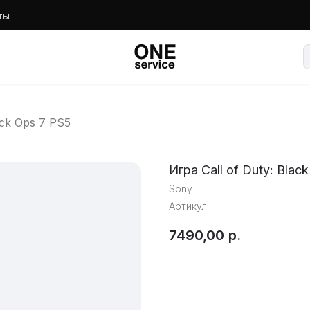
ты
ack Ops 7 PS5
Игра Call of Duty: Blac
Sony
Артикул:
7490,00
р.
Оформить предзаказ