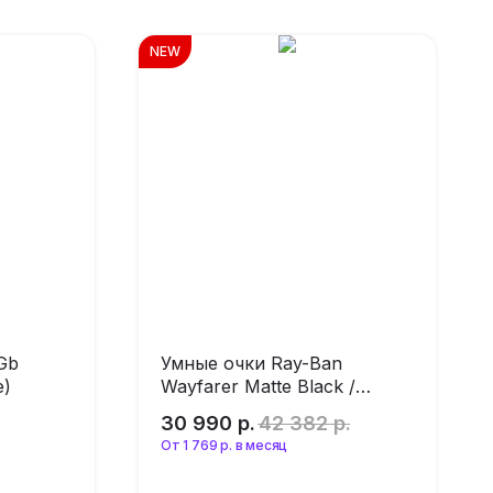
NEW
Gb
Умные очки Ray-Ban
e)
Wayfarer Matte Black /
Transitions Clear to Graphite
30 990
р.
42 382
р.
Green M
От 1 769 р. в месяц