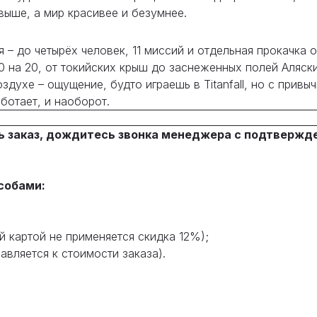
 выше, а мир красивее и безумнее.
– до четырёх человек, 11 миссий и отдельная прокачка 
20 на 20, от токийских крыш до заснеженных полей Аляск
оздухе – ощущение, будто играешь в Titanfall, но с при
ботает, и наоборот.
ь заказ, дождитесь звонка менеджера с подтвержд
собами:
й картой не применяется скидка 12%);
вляется к стоимости заказа).