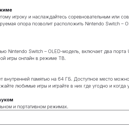
ежиме
угому игроку и наслаждайтесь соревновательным или со
лируемая опора позволит расположить Nintendo Switch –
лью Nintendo Switch – OLED-модель, включает два порта
ной игры онлайн в режиме ТВ.
ает внутренней памятью на 64 ГБ. Доступное место мож
ужайте любимые игры и играйте в них где угодно и когда 
вуком
льном и портативном режимах.