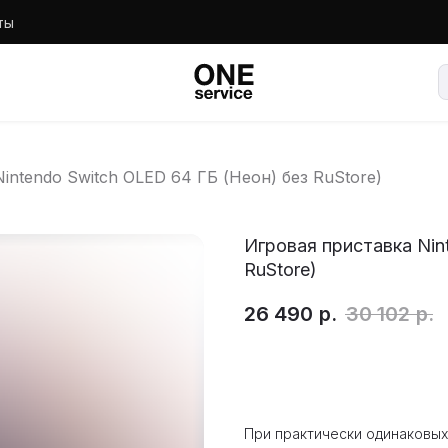
ты
intendo Switch OLED 64 ГБ (Неон) без RuStore)
Игровая приставка Nin
RuStore)
26 490
р.
30 102
р.
Оформить предзаказ
При практически одинаковых 