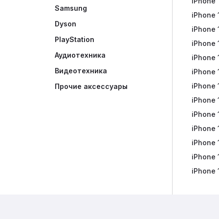
iPhone 
Watch S
Galaxy 
Яндекс
Samsung
iPhone 
Galaxy 
Яндекс
Dyson
iPhone 
Galaxy 
Яндекс
PlayStation
iPhone 
Galaxy 
Яндекс
Аудиотехника
iPhone 
Аксесс
Яндекс
Видеотехника
iPhone 
Яндекс
iPhone 
Портат
Прочие аксессуары
iPhone 
Наушни
iPhone 
iPhone 
iPhone 
iPhone 
iPhone 