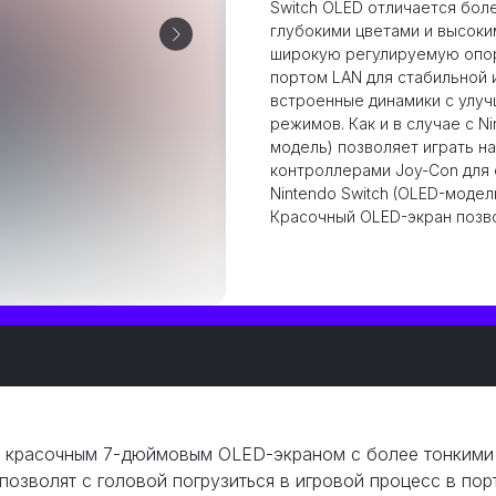
Switch OLED отличается бо
глубокими цветами и высоким
широкую регулируемую опор
портом LAN для стабильной и
встроенные динамики с улуч
режимов. Как и в случае с Ni
модель) позволяет играть н
контроллерами Joy-Con для 
Nintendo Switch (OLED-модел
Красочный OLED-экран позво
я красочным 7-дюймовым OLED-экраном с более тонкими 
позволят с головой погрузиться в игровой процесс в по