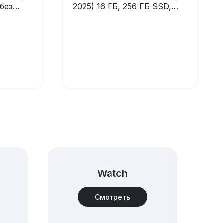
(без
2025) 16 ГБ, 256 ГБ SSD,
MW1J3 Starlight (без
RuStore)
аказ
Оформить предзаказ
Watch
Смотреть