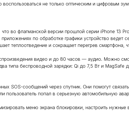
о воспользоваться не только оптическим и цифровым зум
 что во флагманской версии прошлой серии iPhone 13 Pro
и приложениях по обработке графики устройство ведет с
шает теплоотведение и сокращает перегрев смартфона, 
оспроизведения видео и до 80 часов — аудио. Можно смо
а типа беспроводной зарядки: Qi до 7,5 Вт и MagSafe до
нных SOS-сообщений через спутник. Они помогут связать
Если пользователь попал в серьезную автомобильную ава
мизировать меню экрана блокировки, настроить нужные 