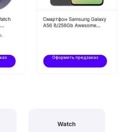
atch
Смартфон Samsung Galaxy
A56 8/256Gb Awesome
 цвета
Graphite (без RuStore)
р.
» M/L
каз
Оформить предзаказ
Watch