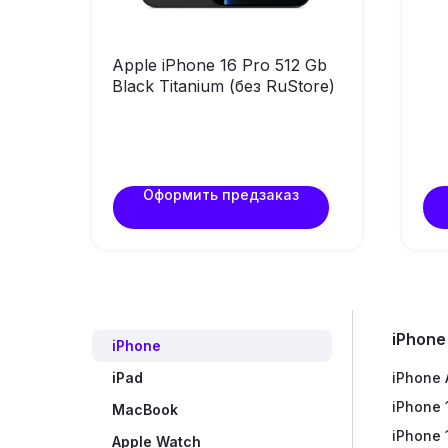
Apple iPhone 16 Pro 512 Gb
Black Titanium (без RuStore)
Оформить предзаказ
iPhone
iPhone
iPhone 
iPad Pr
MacBoo
Watch U
AirPods
Galaxy 
Фен Dy
Игровые
Яндекс
Экшн-
iPad
iPhone 
iPad Air
MacBook
Watch U
AirPods
Galaxy 
Стайле
Геймпад
Яндекс
Умные 
MacBook
iPhone 
iPad 20
MacBoo
Watch S
AirPods
Galaxy 
Выпрям
Игры Pl
Яндекс
Apple Watch