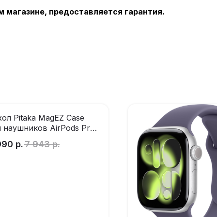
м магазине, предоставляется гарантия.
хол Pitaka MagEZ Case
я наушников AirPods Pro
Rhapsody
990
р.
7 943
р.