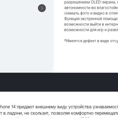
разрешением OLED-экрана, 
автономности во влагостойк
снимать фото и видео в отл
Функция экстренной помощи 
возможности выйти в интер
возможности для игр и разв
*Имеется дефект в виде отс
Phone 14 придают внешнему виду устройства узнаваемост
жит в ладони, не скользит, позволяя комфортно перемеща