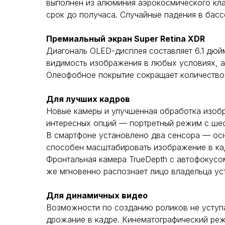
выполнен из алюминия аэрокосмического кла
срок до получаса. Случайные падения в басс
Премиальный экран Super Retina XDR
Диагональ OLED-дисплея составляет 6.1 дюйм
видимость изображения в любых условиях, а
Олеофобное покрытие сокращает количество о
Для лучших кадров
Новые камеры и улучшенная обработка изоб
интересных опций — портретный режим с шес
В смартфоне установлено два сенсора — осн
способен масштабировать изображение в кад
Фронтальная камера TrueDepth с автофокусо
же мгновенно распознает лицо владельца уст
Для динамичных видео
Возможности по созданию роликов не уступ
дрожание в кадре. Кинематографический реж