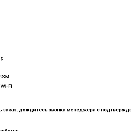
Mp
 GSM
Wi-Fi
ь заказ, дождитесь звонка менеджера с подтвержд
собами: