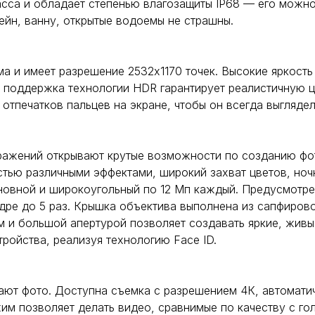
сса и обладает степенью влагозащиты IP68 — его можно 
ейн, ванну, открытые водоемы не страшны.
а и имеет разрешение 2532х1170 точек. Высокие яркост
 поддержка технологии HDR гарантирует реалистичную ц
тпечатков пальцев на экране, чтобы он всегда выглядел
ражений открывают крутые возможности по созданию фо
тью различными эффектами, широкий захват цветов, ноч
овной и широкоугольный по 12 Мп каждый. Предусмотре
ре до 5 раз. Крышка объектива выполнена из сапфировог
м и большой апертурой позволяет создавать яркие, жив
ройства, реализуя технологию Face ID.
ают фото. Доступна съемка с разрешением 4К, автомати
им позволяет делать видео, сравнимые по качеству с го