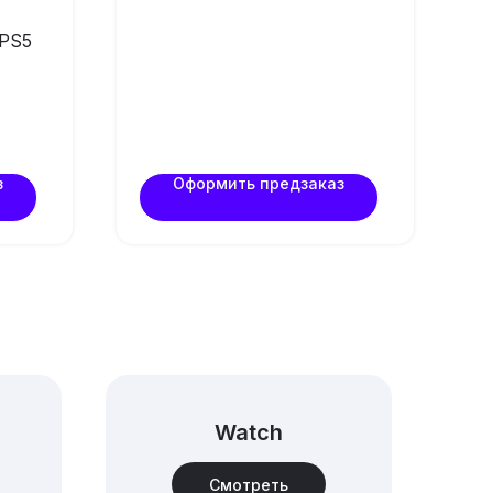
 PS5
з
Оформить предзаказ
Watch
Смотреть