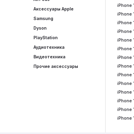
iPhone 
Watch S
EarPod
Galaxy 
Яндекс
Аксессуары Apple
iPhone 
Watch S
Galaxy 
Яндекс
Samsung
iPhone 
Galaxy 
Яндекс
Dyson
iPhone 
Galaxy 
Яндекс
PlayStation
iPhone 
Galaxy 
Яндекс
Аудиотехника
iPhone 
Аксесс
Яндекс
Видеотехника
iPhone 
Яндекс
iPhone 
Портат
Прочие аксессуары
iPhone 
Наушни
iPhone 
iPhone 
iPhone 
iPhone 
iPhone 