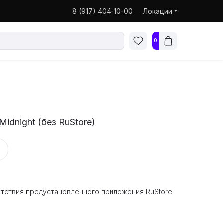
8 (917) 404-10-00
Локации
0
Midnight (без RuStore)
утствия предустановленного приложения RuStore