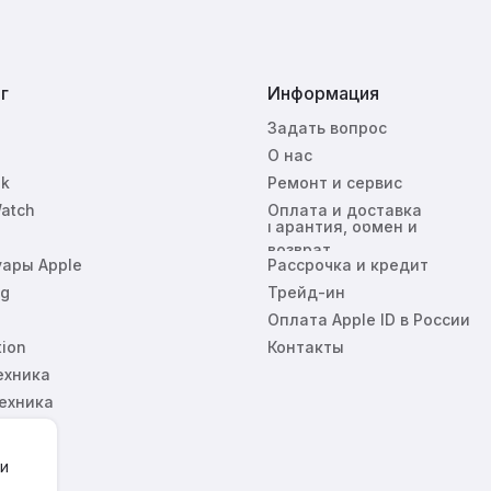
г
Информация
Задать вопрос
О нас
k
Ремонт и сервис
atch
Оплата и доставка
Гарантия, обмен и
возврат
уары Apple
Рассрочка и кредит
g
Трейд-ин
Оплата Apple ID в России
tion
Контакты
ехника
ехника
 и