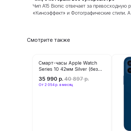
Чип A15 Bionic отвечает за превосходную 
«Киноэффект» и Фотогра­фические стили. А
Смотрите также
Смарт-часы Apple Watch
Series 10 42мм Silver (без
RuStore)
35 990
р.
40 897
р.
От 2 054 р. в месяц