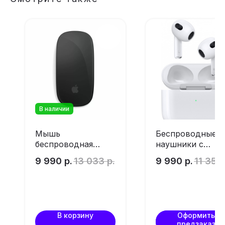
В наличии
Мышь
Беспроводные
беспроводная
наушники с
Apple Magic Mouse
микрофоном App
9 990
р.
13 033
р.
9 990
р.
11 352
Black USB-C
AirPods 3 White
В корзину
Оформить
предзаказ