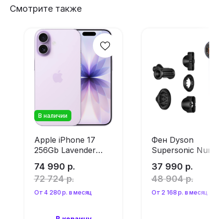
Смотрите также
В наличии
Apple iPhone 17
Фен Dyson
256Gb Lavender
Supersonic Nural
Esim (без RuStore)
HD16 Vinca
74 990
р.
37 990
р.
Blue/Topaz
72 724
р.
48 904
р.
От 4 280 р. в месяц
От 2 168 р. в месяц
В корзину
Оформить