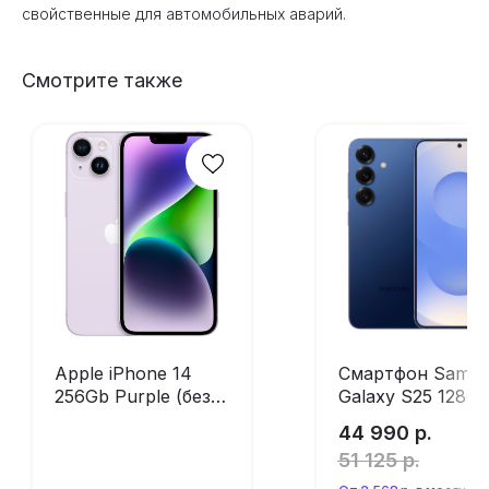
свойственные для автомобильных аварий.
Смотрите также
Apple iPhone 14
Смартфон Sams
256Gb Purple (без
Galaxy S25 128G
RuStore)
Navy (без RuStor
44 990
р.
51 125
р.