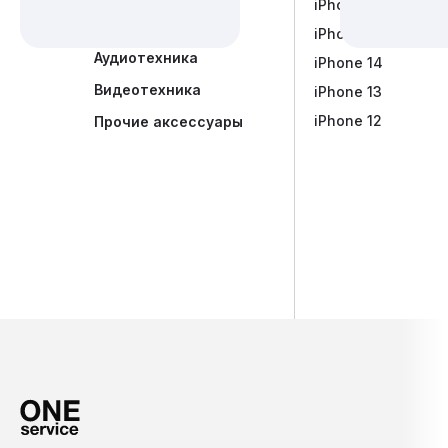
iPhone 15
Портативная акус
Наушники Marsha
PlayStation
iPhone 14 Plus
Аудиотехника
iPhone 14
Видеотехника
iPhone 13
iPhone 12
Прочие аксессуары