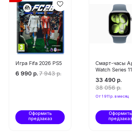
Игра Fifa 2026 PS5
Смарт-часы Appl
Watch Series 11
6 990
р.
7 943
р.
46мм Silver
33 490
р.
ремешок Sport
38 056
р.
Band цвета «
Синий» M/L (без
От 1 911 р. в месяц
RuStore)
Оформить
Оформить
предзаказ
предзаказ