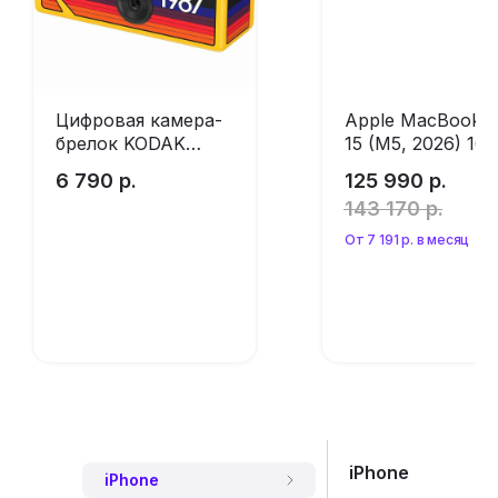
Цифровая камера-
Apple MacBook A
брелок KODAK
15 (M5, 2026) 16 
Charmera Key Chain
512 ГБ SSD,
6 790
р.
125 990
р.
MDHA4 Starlight
143 170
р.
(без RuStore)
От 7 191 р. в месяц
Оформить
Оформить
предзаказ
предзаказ
iPhone
iPhone