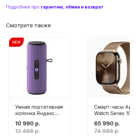
Подробнее про
гарантию, обмен и возврат
Смотрите также
NEW
Умная портативная
Смарт-часы Appl
колонка Яндекс
Watch Series 10
Станция Стрит с
42mm, корпус из
10 990
р.
65 990
р.
Алисой Violet
титана цвета
12 488
р.
74 988
р.
«титановый